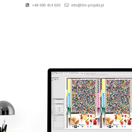
+48 695 414 630
info@3m-projekt.pl
STAR