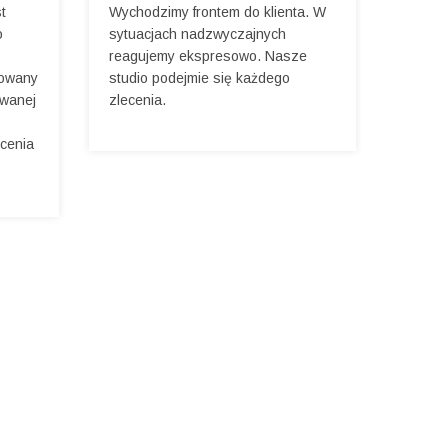
t
Wychodzimy frontem do klienta. W
o
sytuacjach nadzwyczajnych
reagujemy ekspresowo. Nasze
cowany
studio podejmie się każdego
ywanej
zlecenia.
ecenia