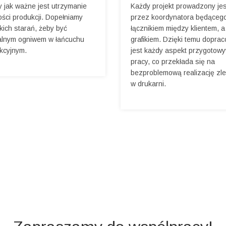
 jak ważne jest utrzymanie
Każdy projekt prowadzony jes
ości produkcji. Dopełniamy
przez koordynatora będąceg
kich starań, żeby być
łącznikiem między klientem, a
alnym ogniwem w łańcuchu
grafikiem. Dzięki temu dopra
kcyjnym.
jest każdy aspekt przygotow
pracy, co przekłada się na
bezproblemową realizację zl
w drukarni.