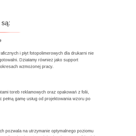
 są:
e
ficznych i płyt fotopolimerowych dla drukarni nie
otowalni. Działamy również jako support
okresach wzmożonej pracy.
ami toreb reklamowych oraz opakowań z folii,
ąc pełną gamę usług od projektowania wzoru po
ych pozwala na utrzymanie optymalnego poziomu