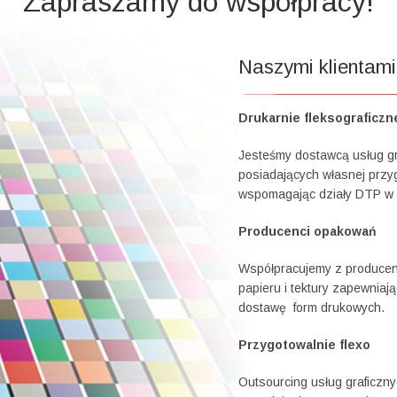
Zapraszamy do współpracy!
Naszymi klientami
Drukarnie fleksograficzn
Jesteśmy dostawcą usług gra
posiadających własnej przyg
wspomagając działy DTP w 
Producenci opakowań
Współpracujemy z producent
papieru i tektury zapewniaj
dostawę form drukowych.
Przygotowalnie flexo
Outsourcing usług graficzn